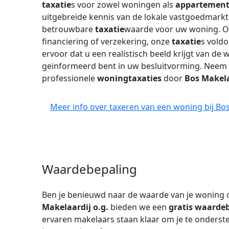
taxatie
s voor zowel woningen als
appartemen
uitgebreide kennis van de lokale vastgoedmarkt
betrouwbare
taxatie
waarde voor uw woning. O
financiering of verzekering, onze
taxatie
s voldo
ervoor dat u een realistisch beeld krijgt van d
geïnformeerd bent in uw besluitvorming. Neem
professionele
woningtaxaties
door
Bos Makela
Meer info over taxeren van een woning bij Bos
Waardebepaling
Ben je benieuwd naar de waarde van je woning 
Makelaardij o.g.
bieden we een
gratis waarde
ervaren makelaars staan klaar om je te onderst