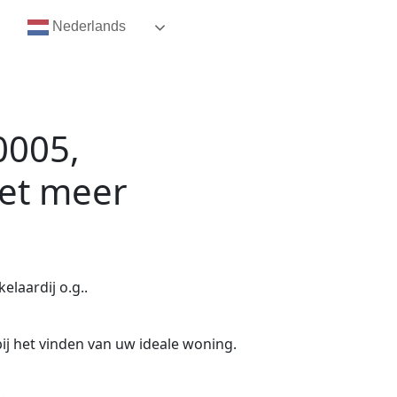
Nederlands
0005,
iet meer
laardij o.g..
ij het vinden van uw ideale woning.
.